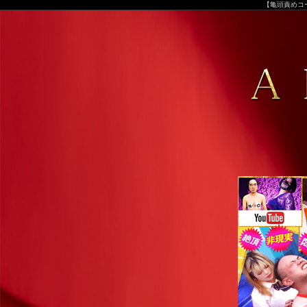
【亀頭責めコー