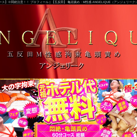
ス】※悶絶注意！！ プロフィール | 【五反田】 亀頭責め・M性感 ANGELIQUE（アンジェリー